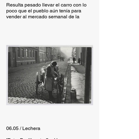
Resulta pesado llevar el carro con lo
poco que el pueblo aún tenía para
vender al mercado semanal de la
ciudad. Un caballo de tiro ya era un
lujo. Los recortes radicales de las
prestaciones en los años transcurridos
desde 1931 han afectado
especialmente a las mujeres. Las
esposas desempleadas sólo reciben
prestaciones de desempleo tras una
exhaustiva comprobación de recursos.
Bajo el decreto de emergencia de junio
de 1932, los desempleados recibían
poco más de diez Reichsmarks a la
semana.
(Wiechers, Hans-Peter, en: Harte
Zeiten. Menschen in Hannover 1930–
1933, Springe 2016)
[Foto: Hannover, mayo de 1931]
06.05 / Lechera